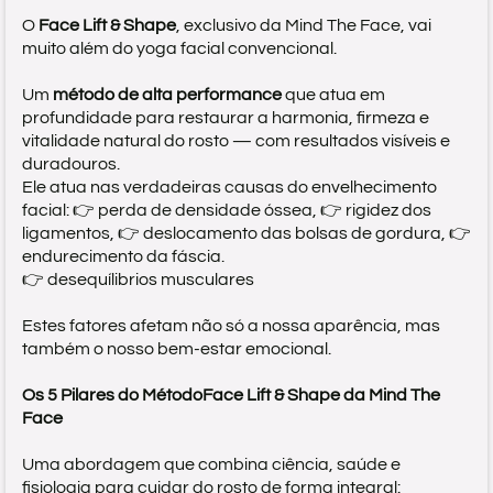
O
Face Lift & Shape
, exclusivo da Mind The Face, vai
muito além do yoga facial convencional.
o
t
Um
método de alta performance
que atua em
profundidade para restaurar a harmonia, firmeza e
c
vitalidade natural do rosto — com resultados visíveis e
o
duradouros.
Ele atua nas verdadeiras causas do envelhecimento
facial: 👉 perda de densidade óssea, 👉 rigidez dos
ligamentos, 👉 deslocamento das bolsas de gordura, 👉
endurecimento da fáscia.
👉 desequílibrios musculares
Estes fatores afetam não só a nossa aparência, mas
também o nosso bem-estar emocional.
Os 5 Pilares do MétodoFace Lift & Shape da Mind The
Face
Uma abordagem que combina ciência, saúde e
fisiologia para cuidar do rosto de forma integral: