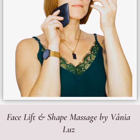
S
a
e
c
d
m
a
i
d
T
Face Lift & Shape Massage by Vânia
e
Luz
F