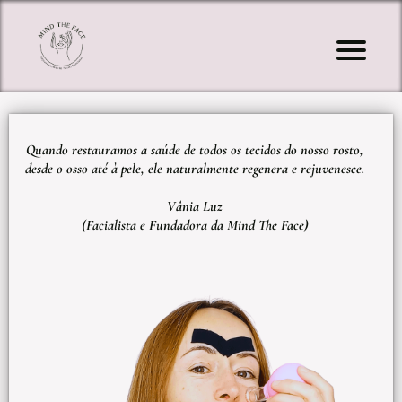
I
í
o
Quando restauramos a saúde de todos os tecidos do nosso rosto,
a
desde o osso até à pele, ele naturalmente regenera e rejuvenesce.
s
Vânia Luz
g
(Facialista e Fundadora da Mind The Face)
F
c
L
f