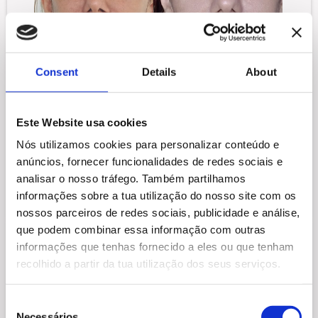
Consent
Details
About
Yane, 56 anos
Este Website usa cookies
"Vânia, você falou para mim sobre seu objetivo de
Nós utilizamos cookies para personalizar conteúdo e
ajudar mulheres na revelação de sua beleza, mas a
anúncios, fornecer funcionalidades de redes sociais e
ginástica facial faz aflorar característica de
analisar o nosso tráfego. Também partilhamos
continuidade, fazer um pouco a cada dia; estou
amando. Como costumo dizer: o que não podemos é
informações sobre a tua utilização do nosso site com os
parar. Parabéns!"
nossos parceiros de redes sociais, publicidade e análise,
que podem combinar essa informação com outras
informações que tenhas fornecido a eles ou que tenham
recolhido a partir da tua utilização dos seus serviços.
Consent
Necessários