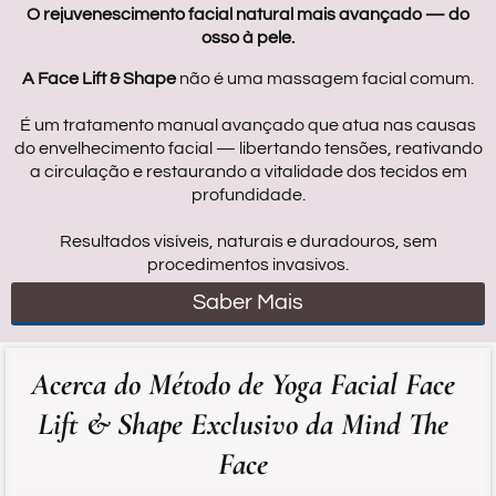
c
O rejuvenescimento facial natural mais avançado — do
P
osso à pele.
o
A Face Lift & Shape
não é uma massagem facial comum.
r
É um tratamento manual avançado que atua nas causas
do envelhecimento facial — libertando tensões, reativando
a circulação e restaurando a vitalidade dos tecidos em
a
profundidade.
d
Resultados visíveis, naturais e duradouros, sem
Y
procedimentos invasivos.
g
Saber Mais
F
c
Acerca do Método de Yoga Facial Face
l
S
Lift & Shape Exclusivo da Mind The
b
Face
e