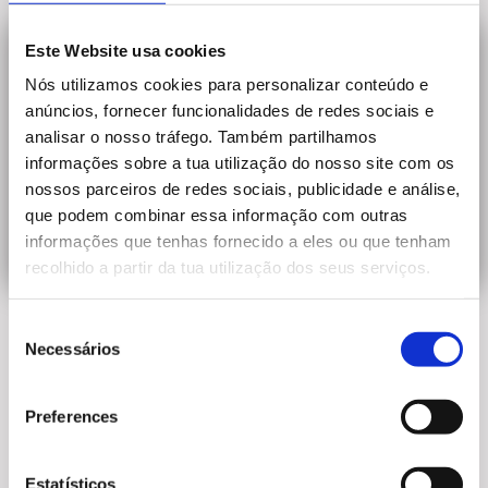
Este Website usa cookies
Nós utilizamos cookies para personalizar conteúdo e
anúncios, fornecer funcionalidades de redes sociais e
analisar o nosso tráfego. Também partilhamos
informações sobre a tua utilização do nosso site com os
nossos parceiros de redes sociais, publicidade e análise,
que podem combinar essa informação com outras
informações que tenhas fornecido a eles ou que tenham
recolhido a partir da tua utilização dos seus serviços.
Descobre o Programa Intensivo de yoga facial que
Consent
vai trabalhar toda a base muscular do facelift para
Necessários
Selection
redefinir, firmar e suavizar as linhas do sorriso.
Exercícios, massagem modeladora, massagem de
Preferences
tecidos profundos, cupping facial e gua sha.
Estatísticos