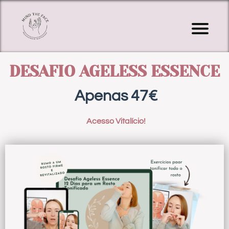
I
í
o
DESAFIO AGELESS ESSENCE
Apenas 47€
a
s
Acesso Vitalício!
g
F
c
L
f