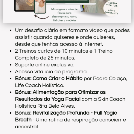
S
a
e
Um desafio diário em formato vídeo que podes
assistir quando quiseres e onde quiseres,
c
desde que tenhas acesso à internet.
2 Treinos curtos de 10 minutos e 1 Treino
d
Completo de 25 minutos.
m
Suporte online exclusivo.
a
Acesso vitalício ao programa.
Bónus: Como Criar o Hábito
por Pedro Colaço,
Life Coach Holístico.
i
Bónus: Alimentação para Otimizar os
d
Resultados do Yoga Facial
com a Skin Coach
Holística Rita Belo Alves.
T
Bónus: Revitalização Profunda - Full Yogic
e
Breath
- Uma rotina de respiração consciente
F
ancestral.