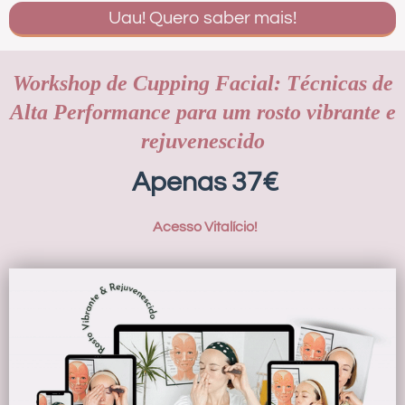
c
Uau! Quero saber mais!
P
o
Workshop de Cupping Facial: Técnicas de
r
Alta Performance para um rosto vibrante e
rejuvenescido
a
d
Apenas 37€
Y
g
Acesso Vitalício!
F
c
l
S
b
e