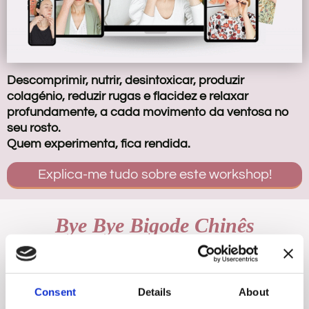
o
t
c
Descomprimir, nutrir, desintoxicar, produzir
colagénio, reduzir rugas e flacidez e relaxar
o
profundamente, a cada movimento da ventosa no
seu rosto.
Quem experimenta, fica rendida.
Explica-me tudo sobre este workshop!
Bye Bye Bigode Chinês
Apenas 25€
Consent
Details
About
Acesso por 1 ano!