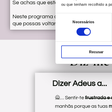
Se achas que está mais do que na altura,
ou que tenham recolhido a par
Neste programa direto ao ponto, vou par
Consent
Necessários
Selection
que possas voltar a desfrutar de um ros
Recusar
Diz-me s
Dizer Adeus a...
🙅… Sentir-te
frustrada e
manhãs porque as tuas
m