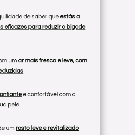
quilidade de saber que
estás a
as eficazes para reduzir o bigode
com um
ar mais fresco e leve, com
reduzidas
confiante
e confortável com a
ua pele
 de um
rosto leve e revitalizado