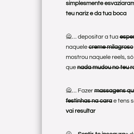
simplesmente esvaziaram
teu nariz e da tua boca
🙅… depositar a tua
esper
naquele
creme milagroso
mostrou naquele reels, s
que
nada mudou no teu r
🙅… Fazer
massagens qu
festinhas na cara
e tens 
vai resultar