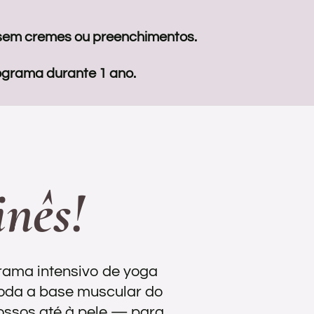
 sem cremes ou preenchimentos.
grama durante 1 ano.
nês!
grama intensivo de yoga
toda a base muscular do
 ossos até à pele — para