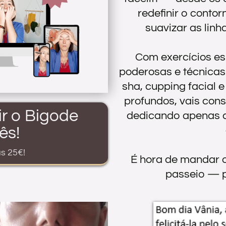
redefinir o contor
suavizar as linh
Com exercícios e
poderosas e técnica
sha, cupping facial 
profundos, vais cons
r o Bigode
dedicando apenas c
ês!
s 25€!
É hora de mandar 
passeio — p