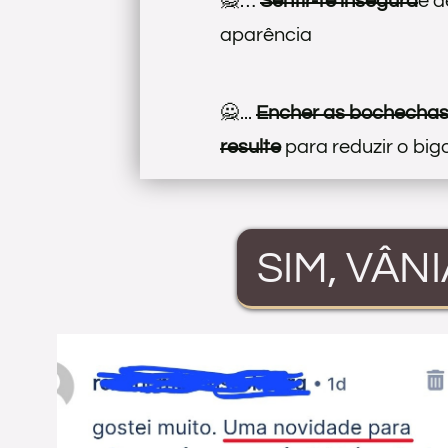
🙅…
Sentir-te insegura
e d
aparência
🙅...
Encher as bochechas
resulte
para reduzir o big
SIM, VÂN