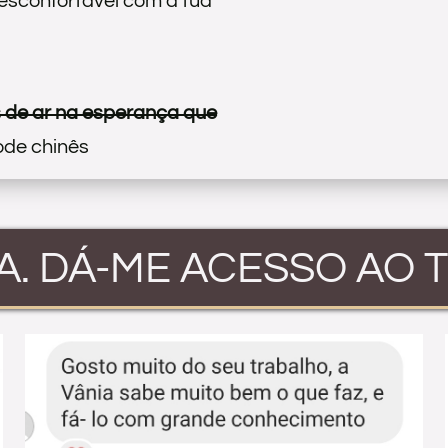
esconfortável com a tua
 de ar na esperança que
ode chinês
IA. DÁ-ME ACESSO AO T