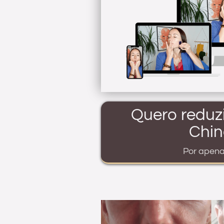
Quero reduzi
Chin
Por apena