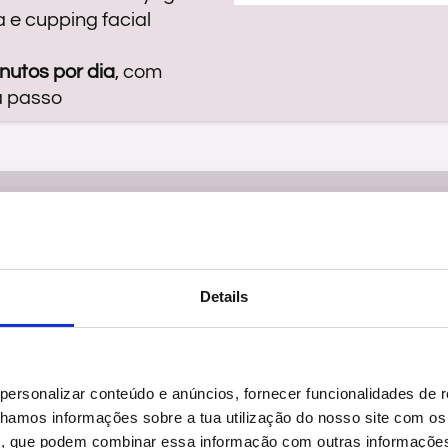
 e cupping facial
nutos por dia
, com
a passo
e falo com mulheres que dizem que odeiam ve
ara o outro, que derreteu tudo para cima do 
Details
 de encher as bochechas de ar, mas o bigode 
personalizar conteúdo e anúncios, fornecer funcionalidades de r
dá-lo embora com um bilhete só de ida?
lhamos informações sobre a tua utilização do nosso site com os
ise, que podem combinar essa informação com outras informações