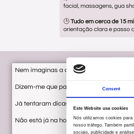
facial, massagens, gua sha
🕒
Tudo em cerca de 15 mi
orientação clara e passo 
Nem imaginas a quantidade de vezes qu
Dizem-me que parece que foi de um dia p
Consent
Já tentaram dicas online e estão fartas
Este Website usa cookies
Nós utilizamos cookies para 
Não está já na hora de, finalmente, man
nosso tráfego. Também parti
sociais, publicidade e anál