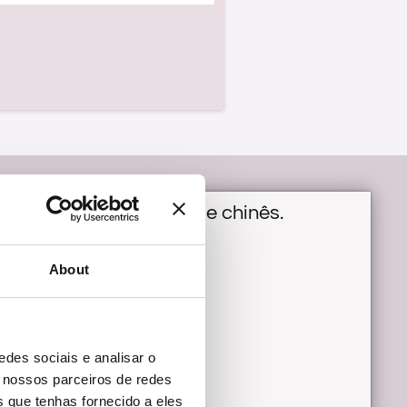
r-se com aquele bigode chinês.
nariz e da boca.
About
chinês não dá tréguas.
edes sociais e analisar o
 nossos parceiros de redes
 que tenhas fornecido a eles