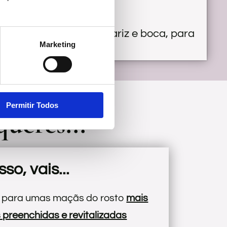
s foi feito para ti.
so para longe do teu nariz e boca, para
Marketing
Permitir Todos
queres...
so, vais...
 para umas maçãs do rosto
mais
s preenchidas e revitalizadas