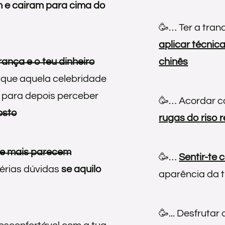
 e cairam para cima do
🥳… Ter a tran
aplicar técnic
ança e o teu dinheiro
chinês
que aquela celebridade
ó para depois perceber
🥳… Acordar 
osto
rugas do riso 
e mais parecem
🥳…
Sentir-te 
sérias dúvidas
se aquilo
aparência da t
🥳... Desfrutar