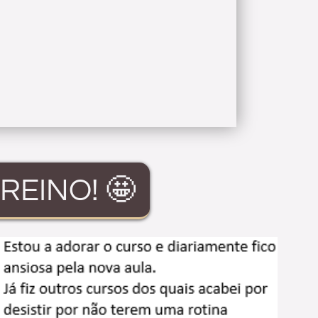
REINO! 🤩