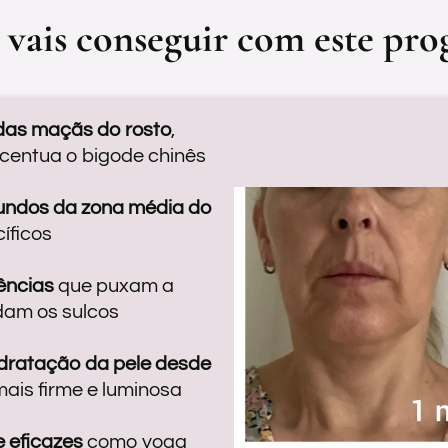
 vais conseguir com este pro
das maçãs do rosto
,
centua o bigode chinês
fundos da zona média do
íficos
ências
que puxam a
dam os sulcos
idratação da pele desde
mais firme e luminosa
e eficazes
como yoga