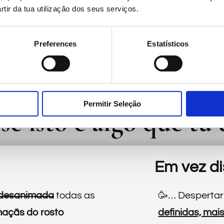
 este Programa Intensivo Bye Bye Bigode Chinê
tir da tua utilização dos seus serviços.
tilhar contigo técnicas que vão puxar esse pe
Preferences
Estatísticos
to leve e umas maçãs do rosto bem definidas.
Permitir Seleção
e isto é algo que tu 
Em vez dis
 desanimada
todas as
🥳… Despertar
açãs do rosto
definidas, mai