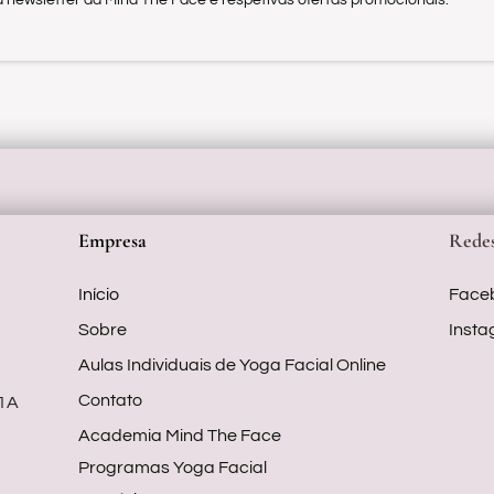
newsletter da Mind The Face e respetivas ofertas promocionais.
Empresa
Redes
Início
Face
Sobre
Inst
Aulas Individuais de Yoga Facial Online
Contato
91A
Academia Mind The Face
Programas Yoga Facial