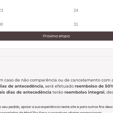
23
24
30
31
Próxima etapa
m caso de não comparência ou de cancelamento com a
dias de antecedência
, será efetuado
reembolso de 50
ais dias de antecedência
terão
reembolso integral
, d
seu pedido, apoiar a sua experiência neste site e para outros fins descr