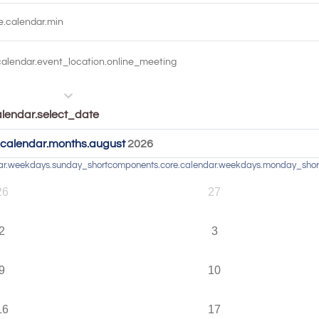
.calendar.min
alendar.event_location.online_meeting
lendar.select_date
calendar.months.august
2026
ar.weekdays.sunday_short
components.core.calendar.weekdays.monday_shor
26
27
2
3
9
10
16
17