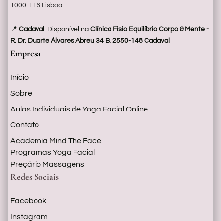
c
1000-116 Lisboa
P
📍
Cadaval
: Disponível na
Clínica Fisio Equilíbrio Corpo & Mente -
o
R. Dr. Duarte Álvares Abreu 34 B, 2550-148 Cadaval
r
Empresa
Início
a
d
Sobre
Y
Aulas Individuais de Yoga Facial Online
g
Contato
F
Academia Mind The Face
Programas Yoga Facial
c
Preçário Massagens
l
Redes Sociais
S
b
Facebook
e
Instagram