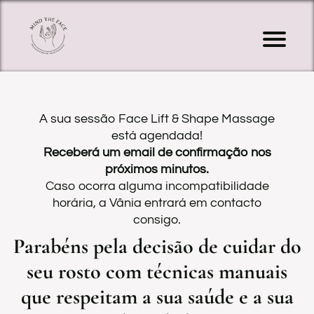
I
í
o
A sua sessão Face Lift & Shape Massage
a
está agendada!
Receberá um email de confirmação nos
s
próximos minutos.
g
Caso ocorra alguma incompatibilidade
horária, a Vânia entrará em contacto
F
consigo.
c
Parabéns pela decisão de cuidar do
L
seu rosto com técnicas manuais
f
que respeitam a sua saúde e a sua