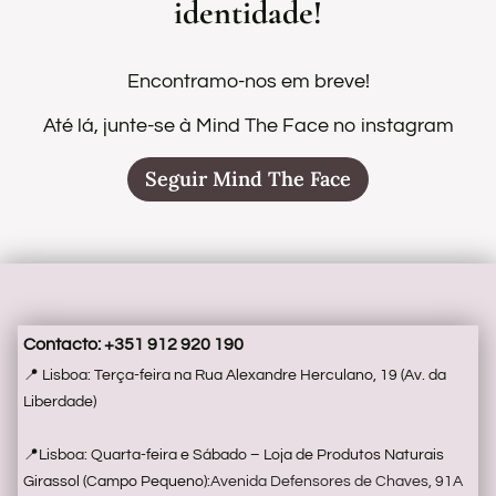
identidade!
S
a
Encontramo-nos em breve!
e
Até lá, junte-se à Mind The Face no instagram
c
Seguir Mind The Face
d
m
a
i
Contacto: +351 912 920 190
d
📍 Lisboa: Terça-feira na Rua Alexandre Herculano, 19 (Av. da
T
Liberdade)
e
📍Lisboa: Quarta-feira e Sábado – Loja de Produtos Naturais
F
Girassol (Campo Pequeno):
Avenida Defensores de Chaves, 91A