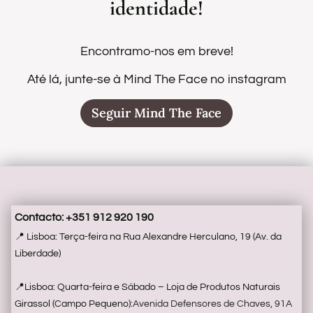
identidade!
S
a
Encontramo-nos em breve!
e
Até lá, junte-se à Mind The Face no instagram
c
Seguir Mind The Face
d
m
a
i
Contacto: +351 912 920 190
d
📍 Lisboa: Terça-feira na Rua Alexandre Herculano, 19 (Av. da
T
Liberdade)
e
📍Lisboa: Quarta-feira e Sábado – Loja de Produtos Naturais
F
Girassol (Campo Pequeno):
Avenida Defensores de Chaves, 91A