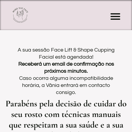
I
í
o
A sua sessão Face Lift & Shape Cupping
a
Facial está agendada!
Receberá um email de confirmação nos
s
próximos minutos.
g
Caso ocorra alguma incompatibilidade
horária, a Vânia entrará em contacto
F
consigo.
c
Parabéns pela decisão de cuidar do
L
seu rosto com técnicas manuais
f
que respeitam a sua saúde e a sua