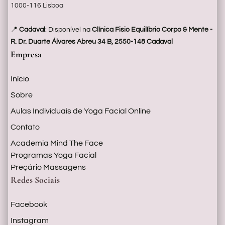
c
1000-116 Lisboa
P
📍
Cadaval
: Disponível na
Clínica Fisio Equilíbrio Corpo & Mente -
o
R. Dr. Duarte Álvares Abreu 34 B, 2550-148 Cadaval
r
Empresa
Início
a
d
Sobre
Y
Aulas Individuais de Yoga Facial Online
g
Contato
F
Academia Mind The Face
Programas Yoga Facial
c
Preçário Massagens
l
Redes Sociais
S
b
Facebook
e
Instagram